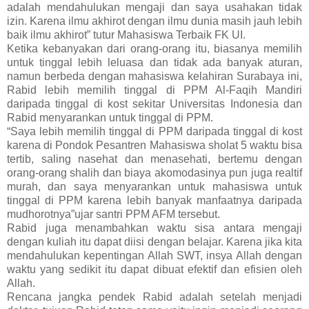
adalah mendahulukan mengaji dan saya usahakan tidak
izin. Karena ilmu akhirot dengan ilmu dunia masih jauh lebih
baik ilmu akhirot” tutur Mahasiswa Terbaik FK UI.
Ketika kebanyakan dari orang-orang itu, biasanya memilih
untuk tinggal lebih leluasa dan tidak ada banyak aturan,
namun berbeda dengan mahasiswa kelahiran Surabaya ini,
Rabid lebih memilih tinggal di PPM Al-Faqih Mandiri
daripada tinggal di kost sekitar Universitas Indonesia dan
Rabid menyarankan untuk tinggal di PPM.
“Saya lebih memilih tinggal di PPM daripada tinggal di kost
karena di Pondok Pesantren Mahasiswa sholat 5 waktu bisa
tertib, saling nasehat dan menasehati, bertemu dengan
orang-orang shalih dan biaya akomodasinya pun juga realtif
murah, dan saya menyarankan untuk mahasiswa untuk
tinggal di PPM karena lebih banyak manfaatnya daripada
mudhorotnya”ujar santri PPM AFM tersebut.
Rabid juga menambahkan waktu sisa antara mengaji
dengan kuliah itu dapat diisi dengan belajar. Karena jika kita
mendahulukan kepentingan Allah SWT, insya Allah dengan
waktu yang sedikit itu dapat dibuat efektif dan efisien oleh
Allah.
Rencana jangka pendek Rabid adalah setelah menjadi